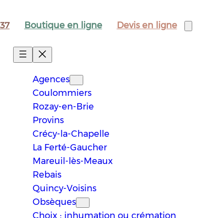
Boutique
en ligne
Devis
en ligne
 37
Agences
Coulommiers
Rozay-en-Brie
Provins
Crécy-la-Chapelle
La Ferté-Gaucher
Mareuil-lès-Meaux
Rebais
Quincy-Voisins
Obsèques
Choix : inhumation ou crémation