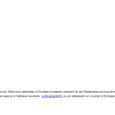
vice. Elles sont destinées à Pompes-funebres-canard.fr et ses Partenaires exclusivem
z exercer à l’adresse suivante :
cc@canardpf.fr
, ou en adressant un courrier à Pompe