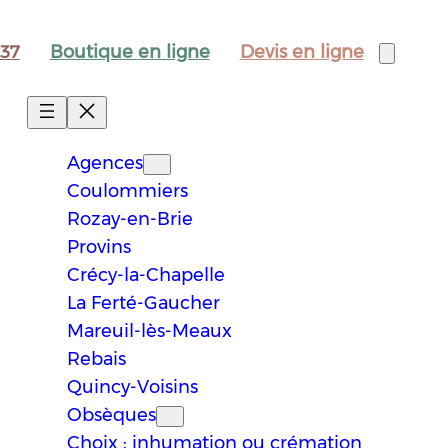
Boutique
en ligne
Devis
en ligne
 37
Agences
Coulommiers
Rozay-en-Brie
Provins
Crécy-la-Chapelle
La Ferté-Gaucher
Mareuil-lès-Meaux
Rebais
Quincy-Voisins
Obsèques
Choix : inhumation ou crémation